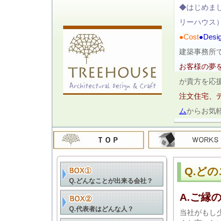
◆はじめまし
リーハウス
●Cost
●Desi
建築事務所
お客様の夢
が貴方を応
注文住宅、
ム
からお気
Q.ど
Q.どんなことが出来る会社？
A.ご縁
Q.代表者はどんな人？
当社がもし