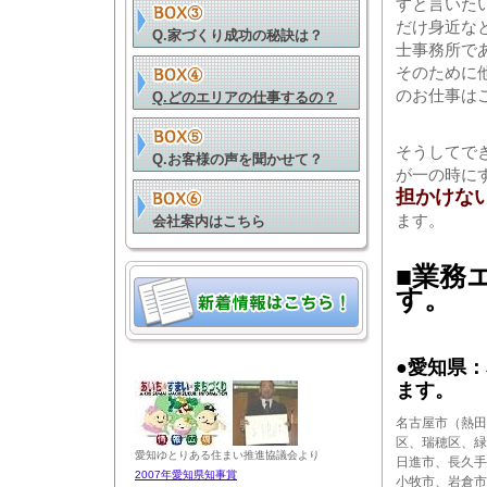
すと言いた
だけ身近な
Q.家づくり成功の秘訣は？
士事務所で
そのために
のお仕事は
Q.どのエリアの仕事するの？
そうしてで
Q.お客様の声を聞かせて？
が一の時に
担かけな
ます。
会社案内はこちら
■業務
す。
●愛知県
ます。
名古屋市（熱田
区、瑞穂区、緑
愛知ゆとりある住まい推進協議会より
日進市、長久手
2007年愛知県知事賞
小牧市、岩倉市