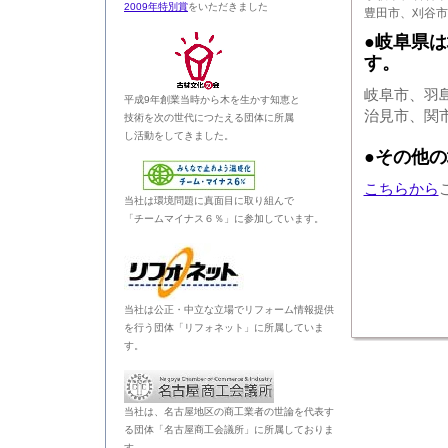
2009年特別賞
をいただきました
豊田市、刈谷市
●岐阜県
す。
岐阜市、羽
平成9年創業当時から木を生かす知恵と
治見市、関
技術を次の世代につたえる団体に所属
し活動をしてきました。
●その他
こちらから
当社は環境問題に真面目に取り組んで
「チームマイナス６％」に参加しています。
当社は公正・中立な立場でリフォーム情報提供
を行う団体「リフォネット」に所属していま
す。
当社は、名古屋地区の商工業者の世論を代表す
る団体「名古屋商工会議所」に所属しておりま
す。